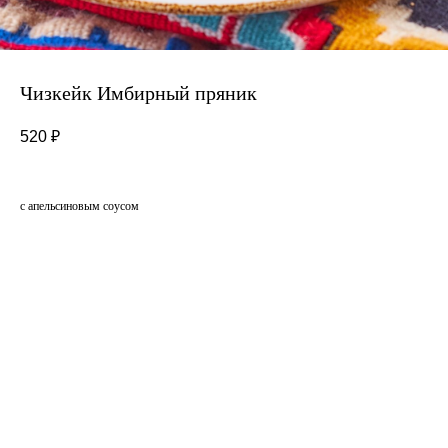
Чизкейк Имбирный пряник
520
₽
с апельсиновым соусом