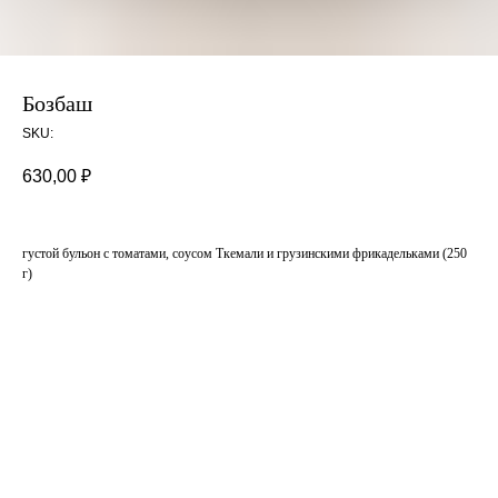
Бозбаш
SKU:
630,00
₽
густой бульон с томатами, соусом Ткемали и грузинскими фрикадельками (250
г)