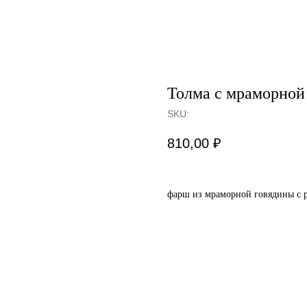
Толма с мраморной
SKU:
810,00
₽
фарш из мраморной говядины с р