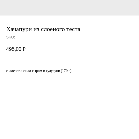
Хачапури из слоеного теста
SKU:
495,00
₽
с имеретинским сыром и сулугуни (170 г)